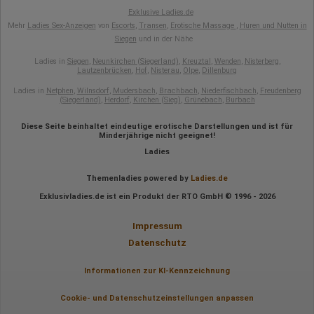
auch im Rahmen von Umfragen und Feedbackfunktionen, die
Exklusive Ladies.de
auf unserer Website eingebunden sind, von Ihnen bereitgestellte
Mehr
Ladies Sex-Anzeigen
von
Escorts
,
Transen
,
Erotische Massage
,
Huren und Nutten in
Informationen verarbeiten.
Siegen
und in der Nähe
Herausgeber:
Hotjar Limited, Malta
Ladies in
Siegen
,
Neunkirchen (Siegerland)
,
Kreuztal
,
Wenden
,
Nisterberg
,
Lautzenbrücken
,
Hof
,
Nisterau
,
Olpe
,
Dillenburg
Erhobene Daten:
Ladies in
Netphen
,
Wilnsdorf
,
Mudersbach
,
Brachbach
,
Niederfischbach
,
Freudenberg
(Siegerland)
,
Herdorf
,
Kirchen (Sieg)
,
Grünebach
,
Burbach
Datum und Uhrzeit des Besuchs
Gerätetyp
Geografischer Standort
Diese Seite beinhaltet eindeutige erotische Darstellungen und ist für
IP-Adresse
Minderjährige nicht geeignet!
Mausbewegungen
Ladies
Besuchte Seiten
Referrer URL
Themenladies powered by
Ladies.de
Bildschirmauflösung
Eindeutige Gerätekennung
Exklusivladies.de ist ein Produkt der RTO GmbH © 1996 - 2026
Sprachinformationen
Gerätebestriebssystem
Browser-Typ
Impressum
Klicks
Datenschutz
Domain-Name
Eindeutige Benutzerkennung
Antworten auf Umfragen
Informationen zur KI-Kennzeichnung
Ort der Verarbeitung:
Cookie- und Datenschutzeinstellungen anpassen
Europäische Union