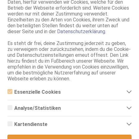
Daten, hierfür verwenden wir Cookies, welche für den
NSa, dominant, Körperküs., DSa, ZAp, FAa, KBp
Betrieb der Webseite erforderlich sind. Weitere Cookies
werden nur mit deiner Zustimmung verwendet.
Hamm
Einzelheiten zu den Arten von Cookies, ihrem Zweck und
Ani
den beteiligten Stellen findest du weiter unten auf
dieser Seite und in der
Datenschutzerklärung
.
75C, KF 36, 1.73m, 60 kg, total rasiert, osteuropäisch
Franz b. Ihr, BV, Schmu., Kuscheln, Körperküs., DSa, DSp, FAa
Es steht dir frei, deine Zustimmung jederzeit zu geben,
Düsseldorf
zu verweigern oder zurückzuziehen, indem du die Cookie-
und Datenschutzeinstellungen erneut öffnest. Den Link
Bella 100% deutsch
hierzu findest du im Fußbereich unserer Webseite. Wir
29 Jahre, 75G, KF 34, 1.75m, 60 kg, total rasiert, deutsch
empfehlen in die Verwendung von Cookies einzuwilligen,
ZK, 69, GF6, DT, Franz b. Ihr, BV, MFF
um die bestmögliche Nutzererfahrung auf unserer
Webseite erleben zu können.
Düsseldorf
VIDEO
Mascha
Essenzielle Cookies
32 Jahre, 80C, KF 36, 1.79m, 70 kg, total rasiert, osteuropäisch
Essenzielle Cookies sind alle notwendigen Cookies, die für den
ZK, AV, 69, DT, Franz b. Ihr, BV, MMF
Betrieb der Webseite notwendig sind, indem Grundfunktionen
Analyse/Statistiken
ermöglicht werden. Die Webseite kann ohne diese Cookies nicht
richtig funktionieren.
Analyse- bzw. Statistikcookies sind Cookies, die der Analyse der
Webseiten-Nutzung und der Erstellung von anonymisierten
Kartendienste
Zugriffsstatistiken dienen. Sie helfen den Webseiten-Besitzern zu
verstehen, wie Besucher mit Webseiten interagieren, indem
Google Maps
Informationen anonym gesammelt und gemeldet werden.