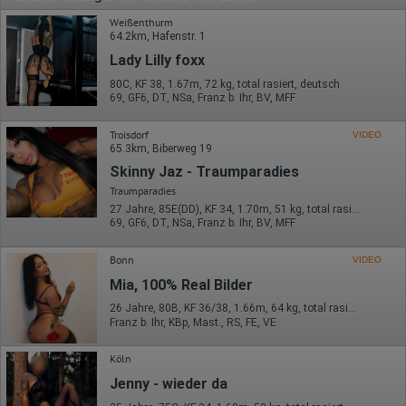
Weißenthurm
64.2km, Hafenstr. 1
Lady Lilly foxx
80C, KF 38, 1.67m, 72 kg, total rasiert, deutsch
69, GF6, DT, NSa, Franz b. Ihr, BV, MFF
Troisdorf
VIDEO
65.3km, Biberweg 19
Skinny Jaz - Traumparadies
Traumparadies
27 Jahre, 85E(DD), KF 34, 1.70m, 51 kg, total rasiert, deutsch
69, GF6, DT, NSa, Franz b. Ihr, BV, MFF
Bonn
VIDEO
Mia, 100% Real Bilder
26 Jahre, 80B, KF 36/38, 1.66m, 64 kg, total rasiert, Latina
Franz b. Ihr, KBp, Mast., RS, FE, VE
Köln
Jenny - wieder da