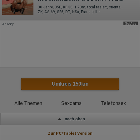
übertragen und dort gekürzt. Die von dem Browser des Nutzers
30 Jahre, 85D, KF 38, 1.73m, total rasiert, orientalisch
übermittelte IP-Adresse wird nicht mit anderen Daten von Google
ZK, AV, 69, GF6, DT, NSa, Franz b. Ihr
zusammengeführt.
SolAds
Erhobene Informationen zum Besucherverhalten sind folgende:
Anzeige
Herkunft (Land und Stadt)
Sprache
Betriebssystem
Gerät (PC, Tablet-PC oder Smartphone)
Browser und alle verwendeten Add-ons
Auflösung des Computers
Besucherquelle (Facebook, Suchmaschine oder
verweisende Webseite)
Welche Dateien wurden heruntergeladen?
Welche Videos angeschaut?
Umkreis 150km
Wurden Werbebanner angeklickt?
Wohin ging der Besucher? Klickte er auf weitere Seiten des
Portals oder hat er sie komplett verlassen?
Wie lange blieb der Besucher?
Alle Themen
Sexcams
Telefonsex
Ort der Verarbeitung:
Europäische Union & USA
nach oben
Hotjar
Wir nutzen Hotjar als Webanalysedient. Es wird verwendet, um
Zur PC/Tablet Version
Daten über das Benutzerverhalten zu sammeln. Hotjar kann